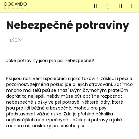
K
Přejít
DOGANDO
Hledat
Náku
M
Přihlášen
na
o
Kvalitní výbava pro psy
obsah
Zpět
Zpět
košík
š
Nebezpečné potraviny
í
C
k
o
1.4.2024
p
o
Jaké potraviny jsou pro psi nebezpečné?
t
ř
Psi jsou naši věrní společníci a jako takoví si zaslouží péči a
e
pozornost, zejména pokud jde o jejich stravování. Zatímco
b
mnoho majitelů psů se snaží svým čtyřnohým přátelům
dopřát to nejlepší, někdy může být obtížné rozpoznat
u
nebezpečné složky ve psí potravě. Některé látky, které
j
jsou pro lidi běžné a bezpečné, mohou pro psy
e
představovat vážné riziko. Zde je přehled několika
nejčastějších nebezpečných složek psí potravy a jaké
t
mohou mít následky pro vašeho psa.
e
n