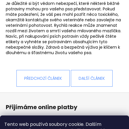
Je důležité si být vědom nebezpečí, které některé běžné
potraviny mohou pro vašeho psa představovat. Pokud
máte podezření, že váš pes mohl pozřít něco toxického,
okamžitě kontaktujte svého veterináře nebo zavolejte na
veterinární pohotovost. Rychlá reakce může znamenat
rozdíl mezi životem a smrtí vašeho milovaného mazlíčka.
Navíc, při nakupování psích potravin vždy pečlivě čtěte
etikety a vyhněte se potravinám obsahujícím tyto
nebezpečné složky. Zdravá a bezpečná výživa je klíčem k
dlouhému a šťastnému životu vašeho psa.
PŘEDCHOZÍ ČLÁNEK
DALŠÍ ČLÁNEK
Z
á
Přijímáme online platby
p
a
Tento web používá soubory cookie. Dalším
t