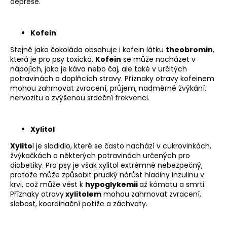
č
deprese.
u
j
Kofein
e
m
Stejně jako čokoláda obsahuje i kofein látku
theobromin
,
e
která je pro psy toxická.
Kofein
se může nacházet v
nápojích, jako je káva nebo čaj, ale také v určitých
potravinách a doplňcích stravy. Příznaky otravy kofeinem
mohou zahrnovat zvracení, průjem, nadměrné žvýkání,
nervozitu a zvýšenou srdeční frekvenci.
Xylitol
Xylito
l je sladidlo, které se často nachází v cukrovinkách,
žvýkačkách a některých potravinách určených pro
diabetiky. Pro psy je však xylitol extrémně nebezpečný,
protože může způsobit prudký nárůst hladiny inzulinu v
krvi, což může vést k
hypoglykemii
až kómatu a smrti.
Příznaky otravy
xylitolem
mohou zahrnovat zvracení,
slabost, koordinační potíže a záchvaty.