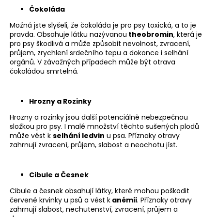
Čokoláda
a
j
Možná jste slyšeli, že čokoláda je pro psy toxická, a to je
pravda. Obsahuje látku nazývanou
theobromin
, která je
í
pro psy škodlivá a může způsobit nevolnost, zvracení,
t
průjem, zrychlení srdečního tepu a dokonce i selhání
?
orgánů. V závažných případech může být otrava
čokoládou smrtelná.
Hrozny a Rozinky
HLEDAT
Hrozny a rozinky jsou další potenciálně nebezpečnou
složkou pro psy. I malé množství těchto sušených plodů
může vést k
selhání ledvin
u psa. Příznaky otravy
zahrnují zvracení, průjem, slabost a neochotu jíst.
D
o
p
Cibule a Česnek
o
Cibule a česnek obsahují látky, které mohou poškodit
r
červené krvinky u psů a vést k
anémii
. Příznaky otravy
u
zahrnují slabost, nechutenství, zvracení, průjem a