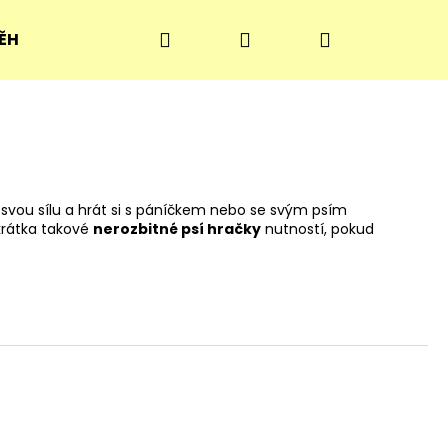
Hledat
Přihlášení
Nákupní
ĚH
PSÍ BLOG
OBCHODNÍ PODMÍNKY
KONT
košík
o svou sílu a hrát si s páníčkem nebo se svým psím
zkrátka takové
nerozbitné psí hračky
nutností, pokud