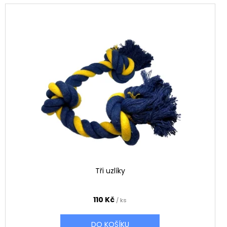
Tři uzlíky
110 Kč
/ ks
DO KOŠÍKU