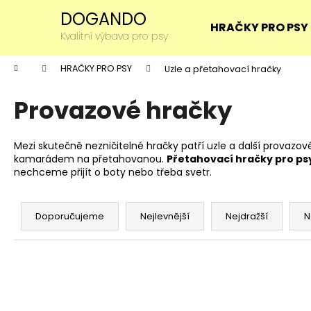
K
Přejít
DOGANDO
na
o
HRAČKY PRO PSY
obsah
Zpět
Zpět
Kvalitní výbava pro psy
š
do
do
í
Domů
HRAČKY PRO PSY
Uzle a přetahovací hračky
k
obchodu
obchodu
Provazové hračky
Mezi skutečně nezničitelné hračky patří uzle a další provazo
kamarádem na přetahovanou.
Přetahovací hračky pro ps
nechceme přijít o boty nebo třeba svetr.
Ř
a
Doporučujeme
Nejlevnější
Nejdražší
N
z
e
n
í
p