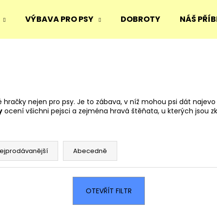
VÝBAVA PRO PSY
DOBROTY
NÁŠ PŘÍB
Co potřebujete najít?
HLEDAT
vé hračky nejen pro psy. Je to zábava, v níž mohou psi dát najev
y
ocení všichni pejsci a zejména hravá štěňata, u kterých jsou 
Doporučujeme
ejprodávanější
Abecedně
OTEVŘÍT FILTR