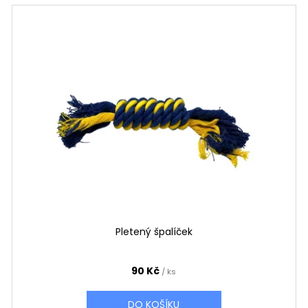
Pletený špalíček
90 Kč
/ ks
DO KOŠÍKU