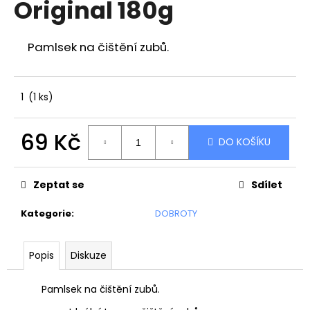
Original 180g
a
j
Pamlsek na čištění zubů.
í
t
?
1
(1 ks)
69 Kč
DO KOŠÍKU
Měrná
HLEDAT
cena:
Zeptat se
Sdílet
Kategorie
:
DOBROTY
D
o
p
Popis
Diskuze
o
r
Pamlsek na čištění zubů.
u