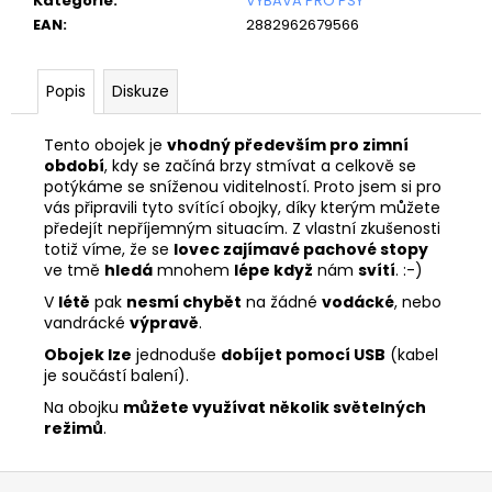
č
Kategorie
:
VÝBAVA PRO PSY
u
EAN
:
2882962679566
j
e
Popis
Diskuze
m
e
Tento obojek je
vhodný především pro zimní
období
, kdy se začíná brzy stmívat a celkově se
potýkáme se sníženou viditelností. Proto jsem si pro
vás připravili tyto svítící obojky, díky kterým můžete
předejít nepříjemným situacím. Z vlastní zkušenosti
totiž víme, že se
lovec zajímavé pachové stopy
ve tmě
hledá
mnohem
lépe když
nám
svítí
. :-)
V
létě
pak
nesmí chybět
na žádné
vodácké
, nebo
vandrácké
výpravě
.
Obojek lze
jednoduše
dobíjet pomocí USB
(kabel
je součástí balení).
Na obojku
můžete využívat několik světelných
režimů
.
Z