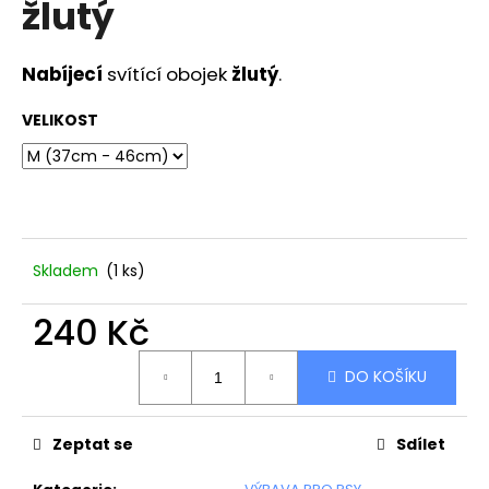
žlutý
a
j
Nabíjecí
svítící obojek
žlutý
.
í
t
VELIKOST
?
HLEDAT
Skladem
(1 ks)
240 Kč
D
Měrná
o
DO KOŠÍKU
cena:
p
o
r
Zeptat se
Sdílet
u